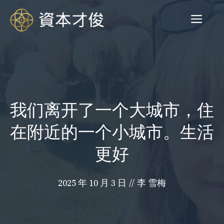
跳
菜
至
内
容
单
我们离开了一个大城市，住
在附近的一个小城市。生活
更好
2025 年 10 月 3 日
//
李 雪梅