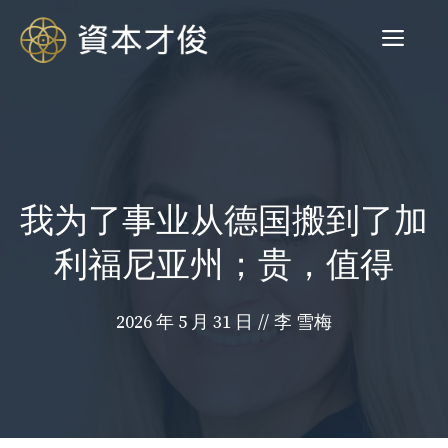
跳
菜
至
内
容
单
我为了事业从德国搬到了加
利福尼亚州；贵，值得
2026 年 5 月 31 日
//
李 雪梅