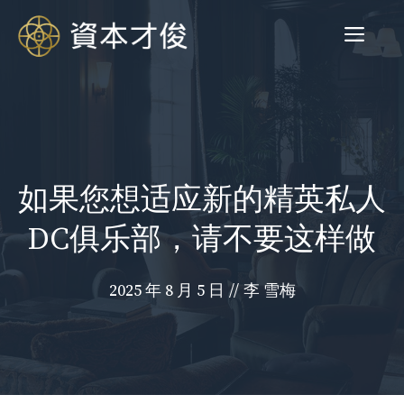
跳
菜
至
内
容
单
如果您想适应新的精英私人
DC俱乐部，请不要这样做
2025 年 8 月 5 日
//
李 雪梅