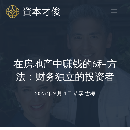
跳
菜
至
内
容
单
在房地产中赚钱的6种方
法：财务独立的投资者
2025 年 9 月 4 日
//
李 雪梅