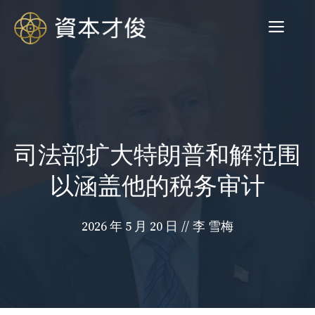
跳
菜
至
内
容
单
司法部扩大特朗普和解范围
以涵盖他的税务审计
2026 年 5 月 20 日
//
李 雪梅