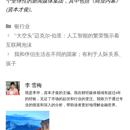
个全球性的新闻媒体集团，其中包括《商业内幕》
(資本才俊)。
分
银行业
类
“大空头”迈克尔·伯里：人工智能的繁荣预示着
互联网泡沫
我和伴侣生活在不同的国家；有利于人际关系、
孩子
李 雪梅
我是李华，資本才俊的主编。我在财经媒体领域有超过6年
的经验，见证了市场的起伏和行业的变迁。我致力于通过专
业的报道和深入的分析，帮助读者更好地理解金融世界。