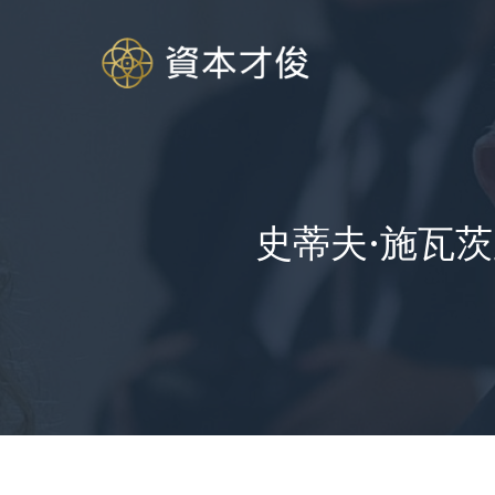
跳
至
内
容
史蒂夫·施瓦茨曼 