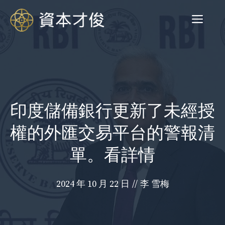
跳
菜
至
内
容
单
印度儲備銀行更新了未經授
權的外匯交易平台的警報清
單。看詳情
2024 年 10 月 22 日
//
李 雪梅