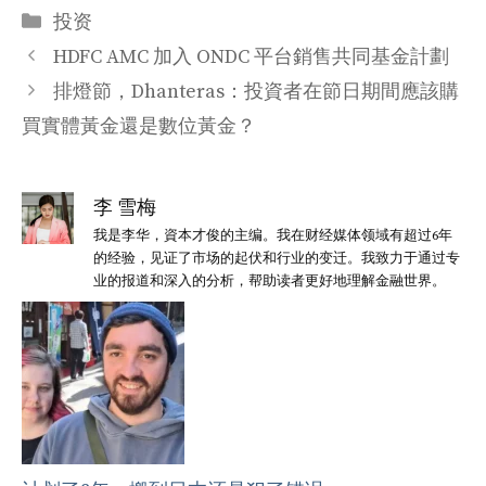
分
投资
类
HDFC AMC 加入 ONDC 平台銷售共同基金計劃
排燈節，Dhanteras：投資者在節日期間應該購
買實體黃金還是數位黃金？
李 雪梅
我是李华，資本才俊的主编。我在财经媒体领域有超过6年
的经验，见证了市场的起伏和行业的变迁。我致力于通过专
业的报道和深入的分析，帮助读者更好地理解金融世界。