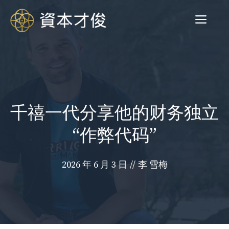
跳
菜
至
内
容
单
千禧一代分享他的财务独立
“作弊代码”
2026 年 6 月 3 日
//
李 雪梅