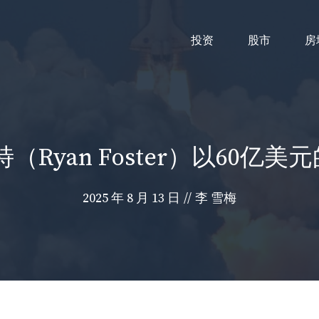
投资
股市
房
（Ryan Foster）以60亿
2025 年 8 月 13 日
//
李 雪梅