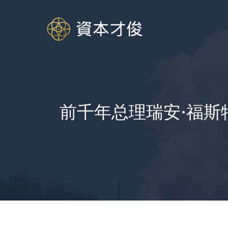
跳
至
内
容
前千年总理瑞安·福斯特