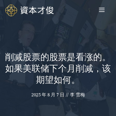
跳
菜
至
内
容
单
削减股票的股票是看涨的。
如果美联储下个月削减，该
期望如何。
2025 年 8 月 7 日
//
李 雪梅