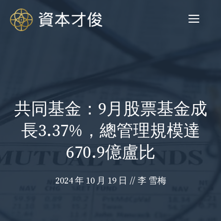
跳
菜
至
内
容
单
共同基金：9月股票基金成
長3.37%，總管理規模達
670.9億盧比
2024 年 10 月 19 日
//
李 雪梅