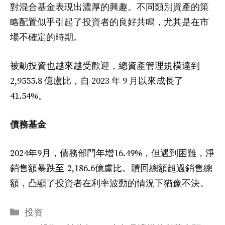
對混合基金表現出濃厚的興趣。不同類別資產的策
略配置似乎引起了投資者的良好共鳴，尤其是在市
場不確定的時期。
被動投資也越來越受歡迎，總資產管理規模達到
2,9555.8 億盧比，自 2023 年 9 月以來成長了
41.54%。
債務基金
2024年9月，債務部門年增16.49%，但遇到困難，淨
銷售額暴跌至-2,186.6億盧比。贖回總額超過銷售總
額，凸顯了投資者在利率波動的情況下猶豫不決。
分
投资
类