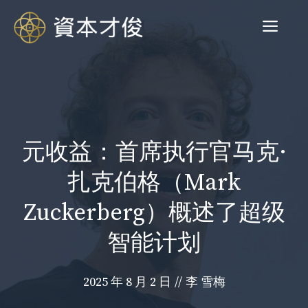
跳
菜
至
内
容
单
元收益：首席执行官马克·
扎克伯格（Mark
Zuckerberg）概述了超级
智能计划
2025 年 8 月 2 日
//
李 雪梅