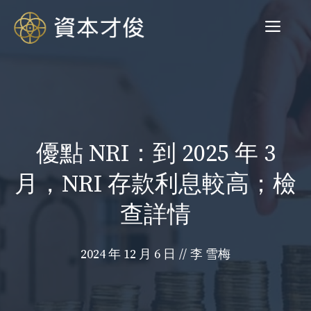
跳
菜
至
内
容
单
優點 NRI：到 2025 年 3
月，NRI 存款利息較高；檢
查詳情
2024 年 12 月 6 日
//
李 雪梅