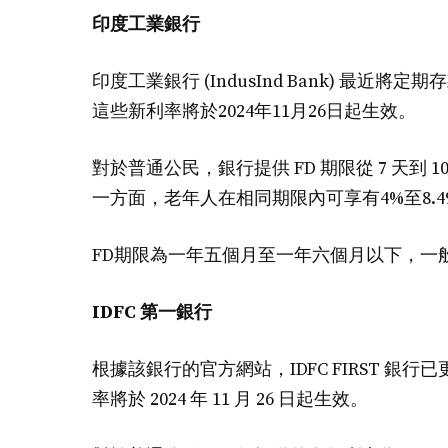
印度工業銀行
印度工業銀行 (IndusInd Bank) 最近將
這些新利率將於2024年11月26日起生效。
對於普通公民，銀行提供 FD 期限從 7 天到 10
一方面，老年人在相同期限內可享有4%至8.
FD期限為一年五個月至一年六個月以下，一般公
IDFC 第一銀行
根據該銀行的官方網站，IDFC FIRST 銀行
率將於 2024 年 11 月 26 日起生效。