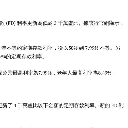
定期存款 (FD) 利率更新為低於 3 千萬盧比。據該行官網顯示，
 年不等的定期存款利率，從 3.50% 到 7.99% 不等。另
49%的定期存款利率。
民最高利率為7.99%，老年人最高利率為8.49%。
已更新了 3 千萬盧比以下金額的定期存款利率。新的 FD 利