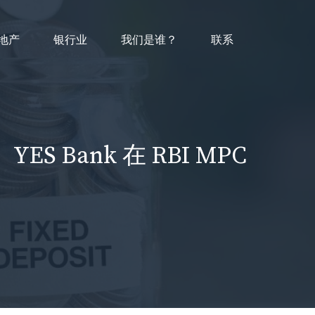
地产
银行业
我们是谁？
联系
ES Bank 在 RBI MPC