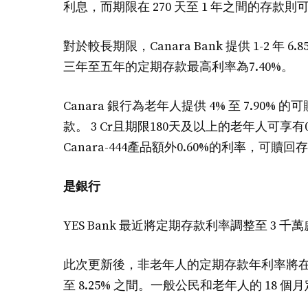
利息，而期限在 270 天至 1 年之間的存款
對於較長期限，Canara Bank 提供 1-2 年 6.8
三年至五年的定期存款最高利率為7.40%。
Canara 銀行為老年人提供 4% 至 7.90%
款。 3 Cr且期限180天及以上的老年人可享
Canara-444產品額外0.60%的利率，可贖
是銀行
YES Bank 最近將定期存款利率調整至 3 千萬
此次更新後，非老年人的定期存款年利率將在 3.2
至 8.25% 之間。一般公民和老年人的 18 個月