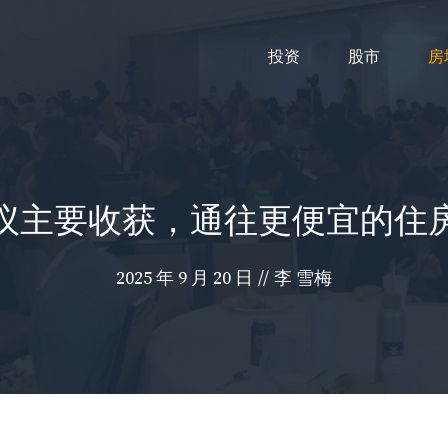
投资
股市
房
议主要收获，通往更便宜的住
2025 年 9 月 20 日
//
李 雪梅