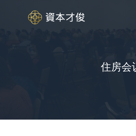
跳
至
内
容
住房会