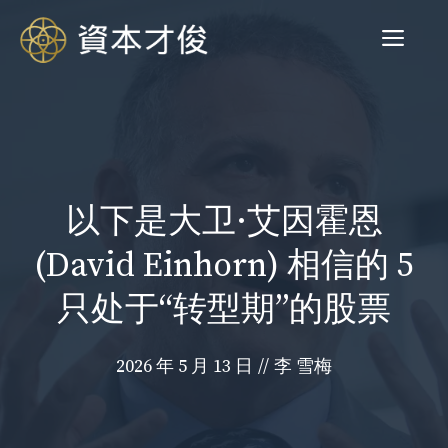
跳
菜
至
内
容
单
以下是大卫·艾因霍恩
(David Einhorn) 相信的 5
只处于“转型期”的股票
2026 年 5 月 13 日
//
李 雪梅