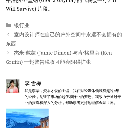
格洛丽亚·盖纳 (Gloria Gaynor) 的《我会生存》(I
Will Survive) 片段。
分
银行业
类
室内设计师在自己的户外空间中永远不会拥有的
东西
杰米·戴蒙 (Jamie Dimon) 与肯·格里芬 (Ken
Griffin) 一起警告税收可能会阻碍扩张
李 雪梅
我是李华，資本才俊的主编。我在财经媒体领域有超过6年
的经验，见证了市场的起伏和行业的变迁。我致力于通过专
业的报道和深入的分析，帮助读者更好地理解金融世界。