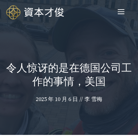
跳
菜
至
内
容
单
令人惊讶的是在德国公司工
作的事情，美国
2025 年 10 月 6 日
//
李 雪梅