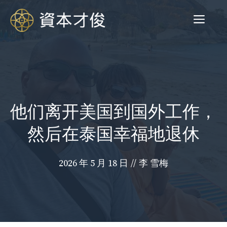
跳
菜
至
内
容
单
他们离开美国到国外工作，
然后在泰国幸福地退休
2026 年 5 月 18 日
//
李 雪梅