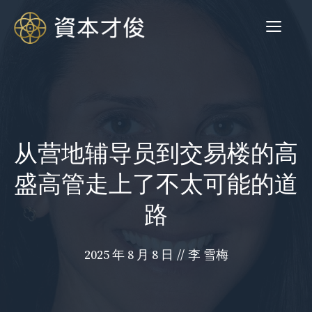
跳
菜
至
内
容
单
从营地辅导员到交易楼的高
盛高管走上了不太可能的道
路
2025 年 8 月 8 日
//
李 雪梅