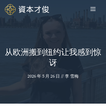
跳
菜
至
内
容
单
从欧洲搬到纽约让我感到惊
讶
2026 年 5 月 26 日
//
李 雪梅