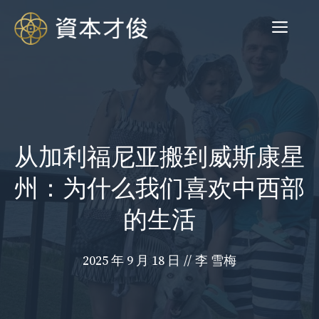
跳
菜
至
内
容
单
从加利福尼亚搬到威斯康星
州：为什么我们喜欢中西部
的生活
2025 年 9 月 18 日
//
李 雪梅