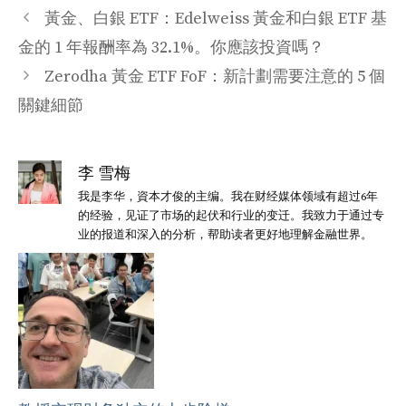
类
黃金、白銀 ETF：Edelweiss 黃金和白銀 ETF 基
金的 1 年報酬率為 32.1%。你應該投資嗎？
Zerodha 黃金 ETF FoF：新計劃需要注意的 5 個
關鍵細節
李 雪梅
我是李华，資本才俊的主编。我在财经媒体领域有超过6年
的经验，见证了市场的起伏和行业的变迁。我致力于通过专
业的报道和深入的分析，帮助读者更好地理解金融世界。