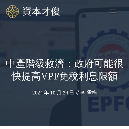
跳
菜
至
内
容
单
中產階級救濟：政府可能很
快提高VPF免稅利息限額
2024 年 10 月 24 日
//
李 雪梅