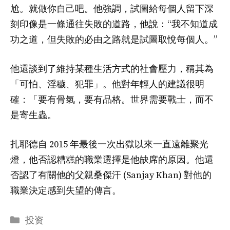
尬。就做你自己吧。他強調，試圖給每個人留下深
刻印像是一條通往失敗的道路，他說：“我不知道成
功之道，但失敗的必由之路就是試圖取悅每個人。”
他還談到了維持某種生活方式的社會壓力，稱其為
「可怕、淫穢、犯罪」。他對年輕人的建議很明
確：「要有骨氣，要有品格。世界需要戰士，而不
是寄生蟲。
扎耶德自 2015 年最後一次出獄以來一直遠離聚光
燈，他否認糟糕的職業選擇是他缺席的原因。他還
否認了有關他的父親桑傑汗 (Sanjay Khan) 對他的
職業決定感到失望的傳言。
分
投资