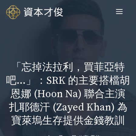
跳
菜
至
内
容
单
「忘掉法拉利，買菲亞特
吧…」：SRK 的主要搭檔胡
恩娜 (Hoon Na) 聯合主演
扎耶德汗 (Zayed Khan) 為
寶萊塢生存提供金錢教訓