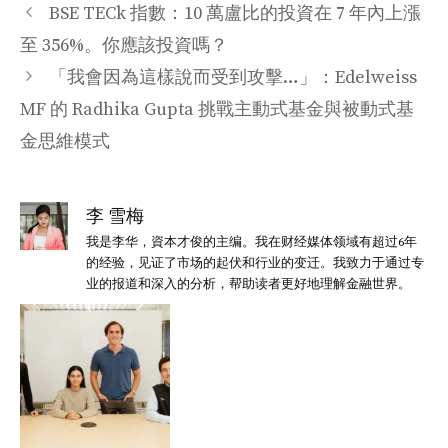
类
BSE TECk 指數：10 萬盧比的投資在 7 年內上漲
至 356%。你應該投資嗎？
「我會因為這樣說而受到攻擊…」：Edelweiss
MF 的 Radhika Gupta 挑戰主動式基金與被動式基
金思維模式
李 雪梅
我是李华，資本才俊的主编。我在财经媒体领域有超过6年
的经验，见证了市场的起伏和行业的变迁。我致力于通过专
业的报道和深入的分析，帮助读者更好地理解金融世界。